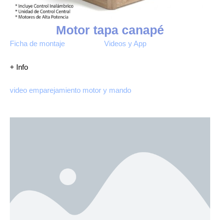
Motor tapa canapé
Ficha de montaje
Videos y App
+ Info
video emparejamiento motor y mando