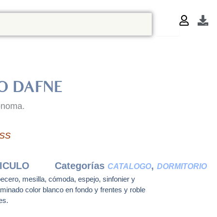
O DAFNE
onoma.
SS
ICULO
Categorías
,
CATALOGO
DORMITORIO
cero, mesilla, cómoda, espejo, sinfonier y
minado color blanco en fondo y frentes y roble
es.